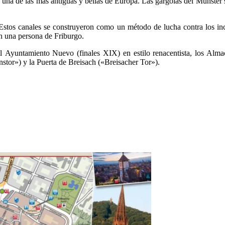
 una de las más antiguas y bellas de Europa. Las gárgolas del Münster s
Estos canales se construyeron como un método de lucha contra los inc
on una persona de Friburgo.
 Ayuntamiento Nuevo (finales XIX) en estilo renacentista, los Almac
stor») y la Puerta de Breisach («Breisacher Tor»).