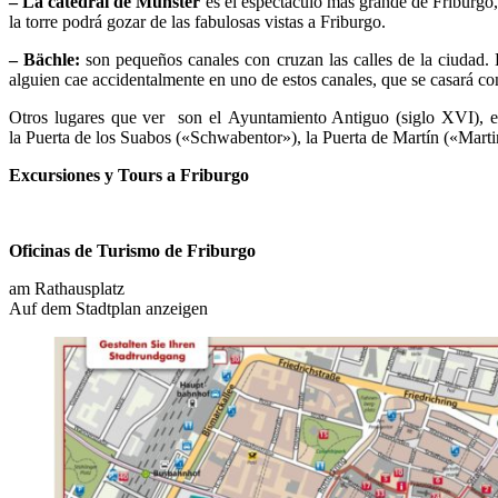
– La catedral de Münster
es el espectáculo más grande de Friburgo,
la torre podrá gozar de las fabulosas vistas a Friburgo.
– Bächle:
son pequeños canales con cruzan las calles de la ciudad. 
alguien cae accidentalmente en uno de estos canales, que se casará c
Otros lugares que ver son el Ayuntamiento Antiguo (siglo XVI), el
la Puerta de los Suabos («Schwabentor»), la Puerta de Martín («Martin
Excursiones y Tours a Friburgo
Oficinas de Turismo de Friburgo
am Rathausplatz
Auf dem Stadtplan anzeigen