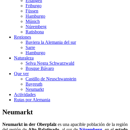
Erlangen
Friburgo
Füssen
Hamburgo
Múnich
Núremberg
Ratisbona
Regiones
Baviera la Alemania del sur
Sarre
Hamburgo
Naturaleza
Selva Negra Schwarzwald
Bosque Bávaro
Que ver
Castillo de Neuschwanstein
Bayreuth
Neumarkt
Actividades
Rutas por Alemania
Neumarkt
Neumarkt in der Oberpfalz
es una apacible población de la región
del región de
Alto Palatinado
, al sur de
Nüremberg
, en el
estado